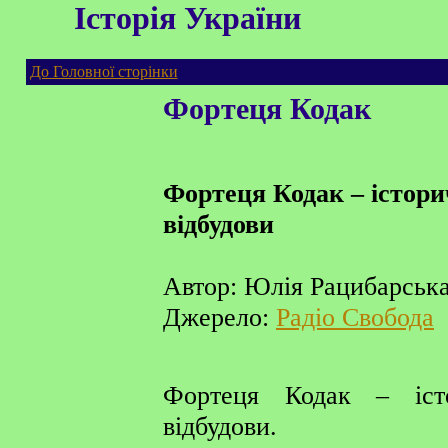
Історія України
До Головної сторінки
Фортеця Кодак
Фортеця Кодак – істори
відбудови
Автор: Юлія Рацибарськ
Джерело:
Радіо Свобода
Фортеця Кодак – іст
відбудови.