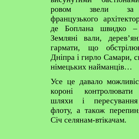
ровом звели за 
французького архітекто
де Боплана швидко – 
Земляні вали, дерев’ян
гармати, що обстрілю
Дніпра і гирло Самари, 
німецьких найманців…
Усе це давало можливіс
короні контролювати 
шляхи і пересування
флоту, а також перепи
Січ селянам-втікачам.