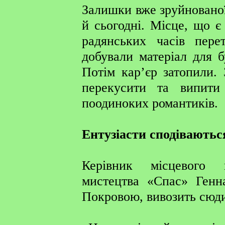
Залишки вже зруйновано
й сьогодні. Місце, що є 
радянських часів пере
добували матеріал для б
Потім кар’єр затопили.
перекусити та випити
поодиноких романтиків.
Ентузіасти сподіваютьс
Керівник місцевого 
мистецтва «Cпас» Генн
Покровою, вивозить сюди