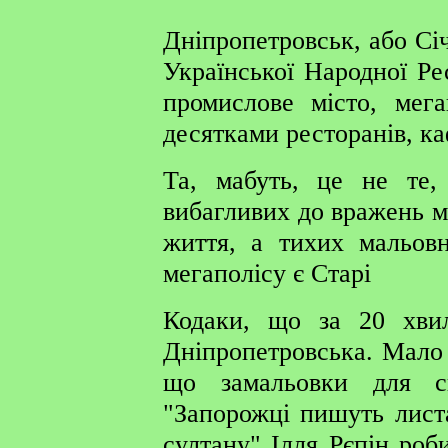
Дніпропетровськ, або Січ
Української Народної Ре
промислове місто, мега
десятками ресторанів, ка
Та, мабуть, це не те,
вибагливих до вражень м
життя, а тихих мальовн
мегаполісу є Старі
Кодаки, що за 20 хвил
Дніпропетровська. Мало 
що замальовки для с
"Запорожці пишуть лист
султану" Ілля Рєпін роби