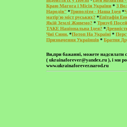
Відбиття їх у Поезії
*
Ідея Козацтва 
Краю Магога і Місія України
*
З Во
Народів"
*
Триполізм - Наша Ідея
*
Ч
матір'ю міст руських?
*
Епітафія Ен
Якій Землі Живемо?
*
Тризуб Посе
ТАКЕ Національна Ідея?
*
Древніст
Чиї Сини.
*
Потоп На Україні
*
Перс
Призначення Українців
*
Братня Д
Ви,при бажанні, можете надсилати
с
( ukrainaforever@yandex.ru ), і ми 
www.ukrainaforever.narod.ru