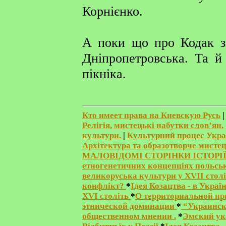
Корнієнко.
А поки що про Кодак з
Дніпропетровська. Та й
пікніка.
Кто имеет права на Киевскую Русь
Релігія, мистецькі набутки слов’ян.
культури.
|
Культурний процес Украї
Архітектура та образотворче мистец
МАЛОВІДОМІ СТОРІНКИ ІСТОРІЇ
етногенетичних концепціях польськ
великоруська культури у XVII стол
конфлікт?
*
Ідея Козацтва - в Украї
XVI століть
*
О территориальной пр
этнической доминации
*
“Украински
общественном мнении .
*
Эмский ук