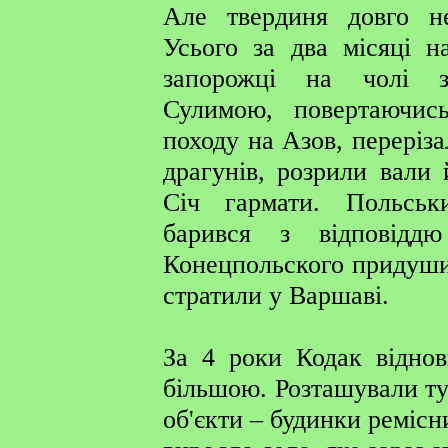
Але твердиня довго не
Усього за два місяці н
запорожці на чолі з
Сулимою, повертаючись
походу на Азов, переріз
драгунів, розрили вали 
Січ гармати. Польсь
барився з відповідд
Конецпольского придуши
стратили у Варшаві.
За 4 роки Кодак віднов
більшою. Розташували тут
об'єкти – будинки ремісн