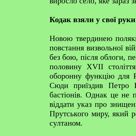
виросло село, яке зараз 
Кодак взяли у свої руки
Новою твердинею поляки
повстання визвольної ві
без бою, після облоги, п
половину XVII столітт
оборонну функцію для Р
Сюди приїздив Петро 
бастіонів. Однак це не 
віддати указ про знищен
Прутського миру, який р
султаном.