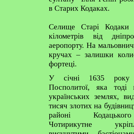
в Старих Кодаках.
Селище Старі Кодаки 
кілометрів від дніпро
аеропорту. На мальовнич
кручах – залишки коли
фортеці.
У січні 1635 року
Посполитої, яка тоді 
українських землях, ви
тисяч злотих на будівниц
районі Кодацьког
Чотирикутне укр
висунутими бастіона